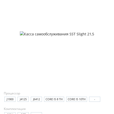
Процессор
J1900
J4125
J6412
CORE I5 8 TH
CORE I5 10TH
-
Комплектация