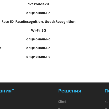
1-2 головки
опционально
Face ID, FaceRecognition, GoodsRecognition
Wi-Fi, 3G
опционально
м
опционально
опционально
ания"
Решения
П
SlimL
Ка