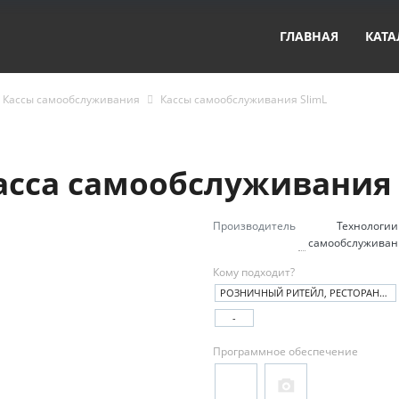
ГЛАВНАЯ
КАТА
Кассы самообслуживания
Кассы самообслуживания SlimL
 касса самообслуживания
Производитель
Технологии
самообслуживан
Кому подходит?
РОЗНИЧНЫЙ РИТЕЙЛ, РЕСТОРАНЫ, АПТЕКИ, ФАСТФУД, АЗС, СПОРТИВНЫЕ И ШОУ-АРЕНЫ, КИНОТЕАТРЫ
-
Программное обеспечение