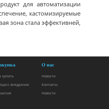
родукт для автоматизации
спечение, кастомизируемые
вая зона стала эффективней,
окупка
О нас
к купить
Новости
оцесс внедрения
Контакты
рантия
Новости