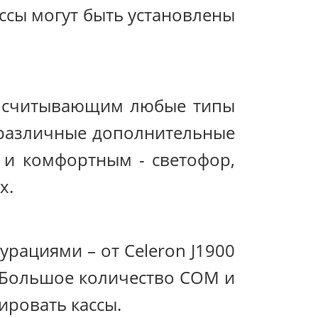
ассы могут быть установлены
о считывающим любые типы
ы различные дополнительные
 и комфортным - светофор,
x.
рациями – от Celeron J1900
. Большое количество COM и
ировать кассы.