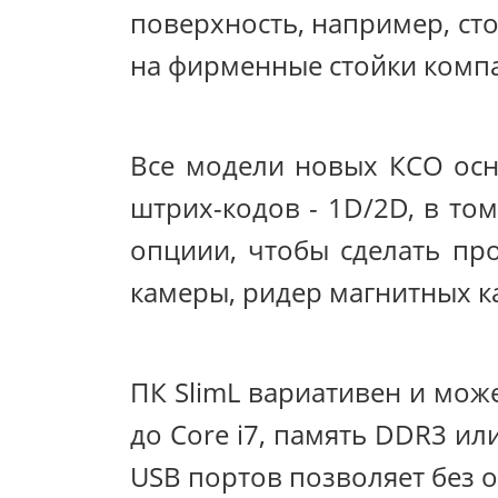
поверхность, например, сто
на фирменные стойки компа
Все модели новых КСО ос
штрих-кодов - 1D/2D, в то
опциии, чтобы сделать пр
камеры, ридер магнитных ка
ПК SlimL вариативен и мож
до Core i7, память DDR3 и
USB портов позволяет без 