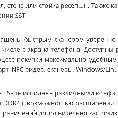
л, стена или стойка ресепшн. Также к
нии SST.
нащены быстрым сканером уверенн
м числе с экрана телефона. Доступн
оцесс покупки максимально удобным
рт, NFC ридер, сканеры, Windows/Linu
ет быть исполнен различными конфигу
ли DDR4 с возможностью расширения
ограничений дополнительно кастомиз