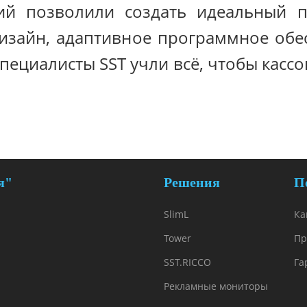
ний позволили создать идеальный п
изайн, адаптивное программное обе
ециалисты SST учли всё, чтобы кассо
я"
Решения
П
SlimL
Ка
Tower
Пр
SST.RICCO
Га
Рекламные мониторы